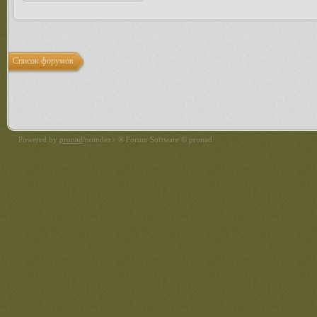
Список форумов
Powered by
pronad
/noindex> ® Forum Software © pronad