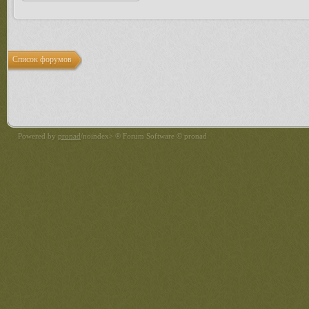
Список форумов
Powered by
pronad
/noindex> ® Forum Software © pronad