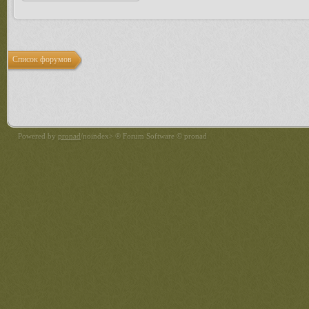
Список форумов
Powered by
pronad
/noindex> ® Forum Software © pronad