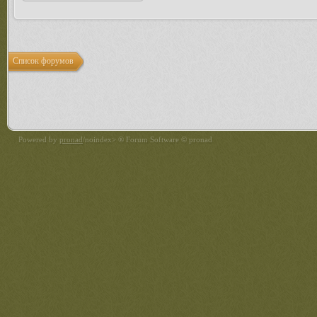
Список форумов
Powered by
pronad
/noindex> ® Forum Software © pronad