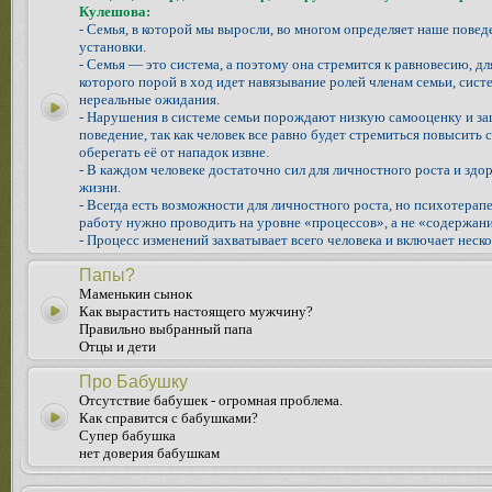
Кулешова:
- Семья, в которой мы выросли, во многом определяет наше повед
установки.
- Семья — это система, а поэтому она стремится к равновесию, д
которого порой в ход идет навязывание ролей членам семьи, систе
нереальные ожидания.
- Нарушения в системе семьи порождают низкую самооценку и з
поведение, так как человек все равно будет стремиться повысить 
оберегать её от нападок извне.
- В каждом человеке достаточно сил для личностного роста и здо
жизни.
- Всегда есть возможности для личностного роста, но психотера
работу нужно проводить на уровне «процессов», а не «содержани
- Процесс изменений захватывает всего человека и включает неско
Папы?
Маменькин сынок
Как вырастить настоящего мужчину?
Правильно выбранный папа
Отцы и дети
Про Бабушку
Отсутствие бабушек - огромная проблема.
Как справится с бабушками?
Супер бабушка
нет доверия бабушкам