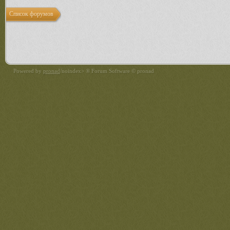
Список форумов
Powered by
pronad
/noindex> ® Forum Software © pronad