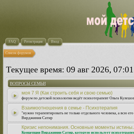
FAQ
Регистрация
Вход
Список форумов
Текущее время: 09 авг 2026, 07:01
ВОПРОСЫ СЕМЬИ
моя 7 Я (Как строить себя и свою семью)
форум по детской психологии ведёт психотерапевт Ольга Кулешо
Взаимоотношения в семье - Психотерапия
"нужно терапевтировать не только отдельного человека, а всю ег
Вирджиния Сатир
Кризис непонимания. Основные моменты истины.
Концепция Вирджинии Сатир, которую использует психотерапе