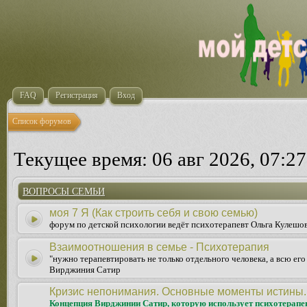
FAQ
Регистрация
Вход
Список форумов
Текущее время: 06 авг 2026, 07:27
ВОПРОСЫ СЕМЬИ
моя 7 Я (Как строить себя и свою семью)
форум по детской психологии ведёт психотерапевт Ольга Кулешо
Взаимоотношения в семье - Психотерапия
"нужно терапевтировать не только отдельного человека, а всю ег
Вирджиния Сатир
Кризис непонимания. Основные моменты истины.
Концепция Вирджинии Сатир, которую использует психотерапе