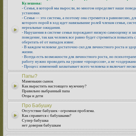
Кулешова:
- Семья, в которой мы выросли, во многом определяет наше повед
установки.
- Семья — это система, а поэтому она стремится к равновесию, д
которого порой в ход идет навязывание ролей членам семьи, систе
нереальные ожидания.
- Нарушения в системе семьи порождают низкую самооценку и з
поведение, так как человек все равно будет стремиться повысить 
оберегать её от нападок извне.
- В каждом человеке достаточно сил для личностного роста и здо
жизни.
- Всегда есть возможности для личностного роста, но психотера
работу нужно проводить на уровне «процессов», а не «содержани
- Процесс изменений захватывает всего человека и включает неско
Папы?
Маменькин сынок
Как вырастить настоящего мужчину?
Правильно выбранный папа
Отцы и дети
Про Бабушку
Отсутствие бабушек - огромная проблема.
Как справится с бабушками?
Супер бабушка
нет доверия бабушкам