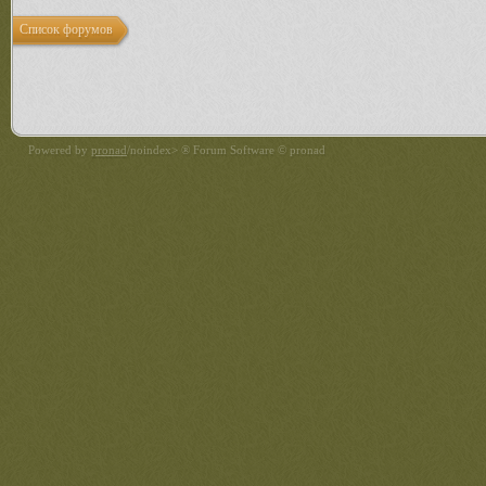
Список форумов
Powered by
pronad
/noindex> ® Forum Software © pronad