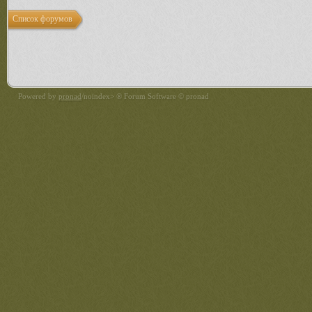
Список форумов
Powered by
pronad
/noindex> ® Forum Software © pronad