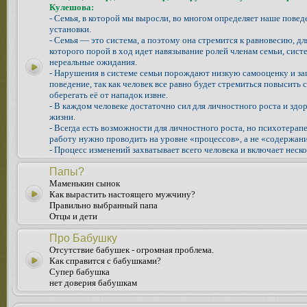
Кулешова:
- Семья, в которой мы выросли, во многом определяет наше повед
установки.
- Семья — это система, а поэтому она стремится к равновесию, д
которого порой в ход идет навязывание ролей членам семьи, систе
нереальные ожидания.
- Нарушения в системе семьи порождают низкую самооценку и з
поведение, так как человек все равно будет стремиться повысить 
оберегать её от нападок извне.
- В каждом человеке достаточно сил для личностного роста и здо
жизни.
- Всегда есть возможности для личностного роста, но психотера
работу нужно проводить на уровне «процессов», а не «содержани
- Процесс изменений захватывает всего человека и включает неско
Папы?
Маменькин сынок
Как вырастить настоящего мужчину?
Правильно выбранный папа
Отцы и дети
Про Бабушку
Отсутствие бабушек - огромная проблема.
Как справится с бабушками?
Супер бабушка
нет доверия бабушкам