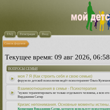
FAQ
Регистрация
Вход
Список форумов
Текущее время: 09 авг 2026, 06:58
ВОПРОСЫ СЕМЬИ
моя 7 Я (Как строить себя и свою семью)
форум по детской психологии ведёт психотерапевт Ольга Кулешо
Взаимоотношения в семье - Психотерапия
"нужно терапевтировать не только отдельного человека, а всю ег
Вирджиния Сатир
Кризис непонимания. Основные моменты истины.
Концепция Вирджинии Сатир, которую использует психотерапе