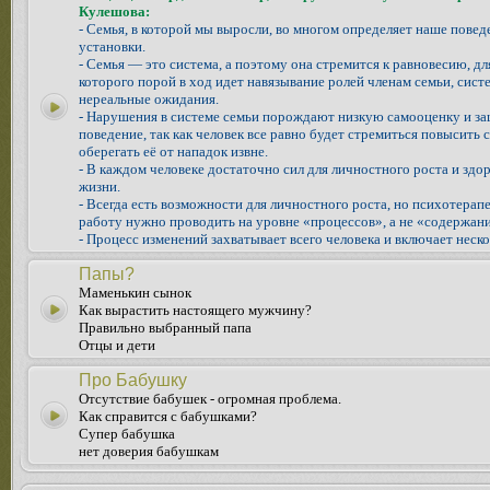
Кулешова:
- Семья, в которой мы выросли, во многом определяет наше повед
установки.
- Семья — это система, а поэтому она стремится к равновесию, д
которого порой в ход идет навязывание ролей членам семьи, систе
нереальные ожидания.
- Нарушения в системе семьи порождают низкую самооценку и з
поведение, так как человек все равно будет стремиться повысить 
оберегать её от нападок извне.
- В каждом человеке достаточно сил для личностного роста и здо
жизни.
- Всегда есть возможности для личностного роста, но психотера
работу нужно проводить на уровне «процессов», а не «содержани
- Процесс изменений захватывает всего человека и включает неско
Папы?
Маменькин сынок
Как вырастить настоящего мужчину?
Правильно выбранный папа
Отцы и дети
Про Бабушку
Отсутствие бабушек - огромная проблема.
Как справится с бабушками?
Супер бабушка
нет доверия бабушкам