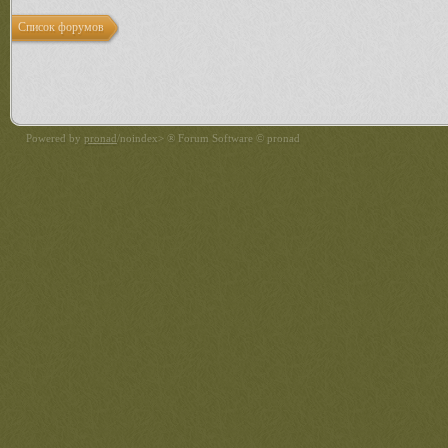
Список форумов
Powered by
pronad
/noindex> ® Forum Software © pronad