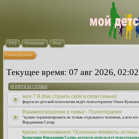
FAQ
Регистрация
Вход
Список форумов
Текущее время: 07 авг 2026, 02:02
ВОПРОСЫ СЕМЬИ
моя 7 Я (Как строить себя и свою семью)
форум по детской психологии ведёт психотерапевт Ольга Кулешо
Взаимоотношения в семье - Психотерапия
"нужно терапевтировать не только отдельного человека, а всю ег
Вирджиния Сатир
Кризис непонимания. Основные моменты истины.
Концепция Вирджинии Сатир, которую использует психотерапе