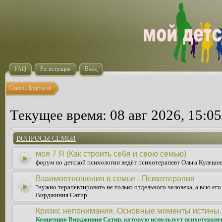
FAQ
Регистрация
Вход
Список форумов
Текущее время: 08 авг 2026, 15:05
ВОПРОСЫ СЕМЬИ
моя 7 Я (Как строить себя и свою семью)
форум по детской психологии ведёт психотерапевт Ольга Кулешо
Взаимоотношения в семье - Психотерапия
"нужно терапевтировать не только отдельного человека, а всю ег
Вирджиния Сатир
Кризис непонимания. Основные моменты истины.
Концепция Вирджинии Сатир, которую использует психотерапе