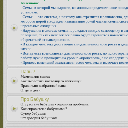
Кулешова:
- Семья, в которой мы выросли, во многом определяет наше повед
установки.
- Семья — это система, а поэтому она стремится к равновесию, д
которого порой в ход идет навязывание ролей членам семьи, систе
нереальные ожидания.
- Нарушения в системе семьи порождают низкую самооценку и з
поведение, так как человек все равно будет стремиться повысить 
оберегать её от нападок извне.
- В каждом человеке достаточно сил для личностного роста и здо
жизни.
- Всегда есть возможности для личностного роста, но психотера
работу нужно проводить на уровне «процессов», а не «содержани
- Процесс изменений захватывает всего человека и включает неско
Папы?
Маменькин сынок
Как вырастить настоящего мужчину?
Правильно выбранный папа
Отцы и дети
Про Бабушку
Отсутствие бабушек - огромная проблема.
Как справится с бабушками?
Супер бабушка
нет доверия бабушкам