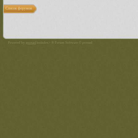
Список форумов
Powered by
pronad
/noindex> ® Forum Software © pronad