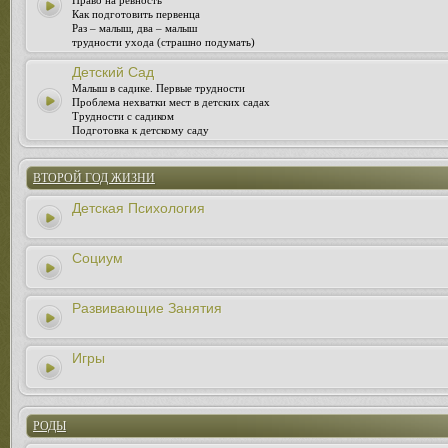
Право на ревность
Как подготовить первенца
Раз – малыш, два – малыш
трудности ухода (страшно подумать)
Детский Сад
Малыш в садике. Первые трудности
Проблема нехватки мест в детских садах
Трудности с садиком
Подготовка к детскому саду
ВТОРОЙ ГОД ЖИЗНИ
Детская Психология
Социум
Развивающие Занятия
Игры
РОДЫ