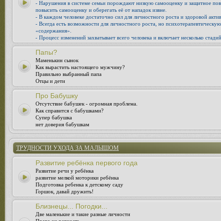
- Нарушения в системе семьи порождают низкую самооценку и защитное повед
повысить самооценку и оберегать её от нападок извне.
- В каждом человеке достаточно сил для личностного роста и здоровой акти
- Всегда есть возможности для личностного роста, но психотерапевтическу
«содержания».
- Процесс изменений захватывает всего человека и включает несколько стадий
Папы?
Маменькин сынок
Как вырастить настоящего мужчину?
Правильно выбранный папа
Отцы и дети
Про Бабушку
Отсутствие бабушек - огромная проблема.
Как справится с бабушками?
Супер бабушка
нет доверия бабушкам
ТРУДНОСТИ УХОДА ЗА МАЛЫШОМ
Развитие ребёнка первого года
Развитие речи у ребёнка
развитие мелкой моторики ребёнка
Подготовка ребенка к детскому саду
Горшок, давай дружить!
Близнецы... Погодки...
Две маленькие и такие разные личности