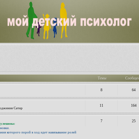
Темы
Сообще
8
64
11
164
ирджиния Сатир
7
25
Кулешова:
ановки.
ания которого порой в ход идет навязывание ролей