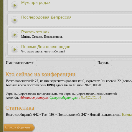
Муж при родах
Послеродовая Депрессия
Рожать это как...
Мифы. Страхи. Последствия.
Первые Дни после родов
Что надо знать, чего избегать?
Имя пользователя:
Пароль:
Кто сейчас на конференции
Всего посетителей:
22
, из них зарегистрированных: 0, скрытых: 0 и гостей: 22 (осно
Больше всего посетителей (
1098
) здесь было 18 июн 2026, 00:20
Зарегистрированные пользователи: нет зарегистрированных пользователей
Легенда:
Администраторы
,
Супермодераторы
,
ПСИХОЛОГИ
Статистика
Всего сообщений:
642
• Тем:
103
• Пользователей:
347
• Новый пользователь:
Елена
Список форумов