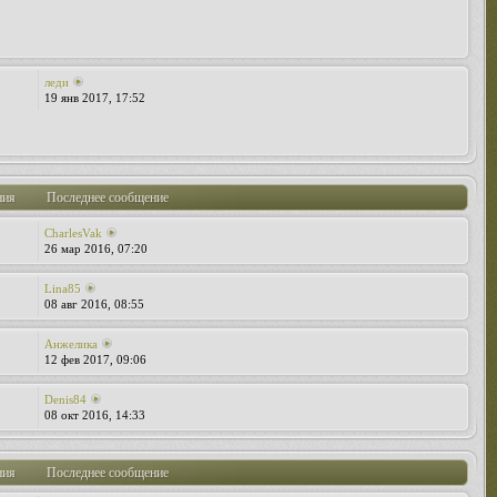
леди
19 янв 2017, 17:52
ния
Последнее сообщение
CharlesVak
26 мар 2016, 07:20
Lina85
08 авг 2016, 08:55
Анжелика
12 фев 2017, 09:06
Denis84
08 окт 2016, 14:33
ния
Последнее сообщение