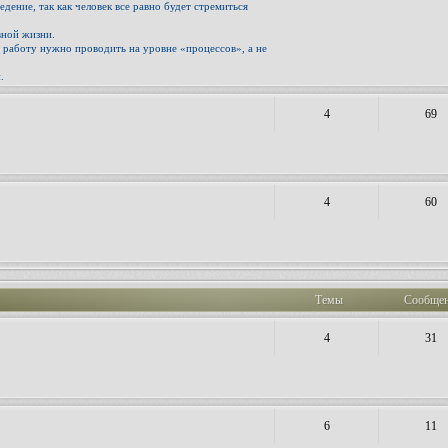
ение, так как человек все равно будет стремиться
вной жизни.
ю работу нужно проводить на уровне «процессов», а не
.
4
69
4
60
Темы
Сообще
4
31
6
11