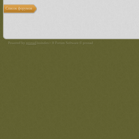
Список форумов
Powered by
pronad
/noindex> ® Forum Software © pronad