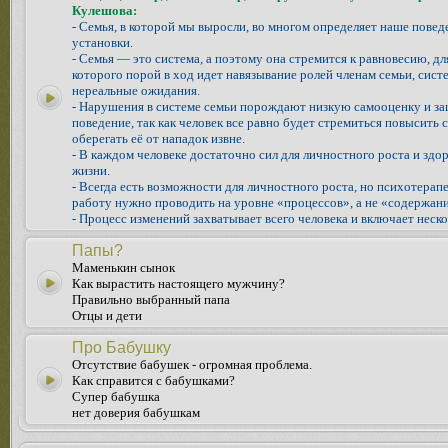
Кулешова:
- Семья, в которой мы выросли, во многом определяет наше повед
установки.
- Семья — это система, а поэтому она стремится к равновесию, д
которого порой в ход идет навязывание ролей членам семьи, систе
нереальные ожидания.
- Нарушения в системе семьи порождают низкую самооценку и з
поведение, так как человек все равно будет стремиться повысить 
оберегать её от нападок извне.
- В каждом человеке достаточно сил для личностного роста и здо
жизни.
- Всегда есть возможности для личностного роста, но психотера
работу нужно проводить на уровне «процессов», а не «содержани
- Процесс изменений захватывает всего человека и включает неско
Папы?
Маменькин сынок
Как вырастить настоящего мужчину?
Правильно выбранный папа
Отцы и дети
Про Бабушку
Отсутствие бабушек - огромная проблема.
Как справится с бабушками?
Супер бабушка
нет доверия бабушкам