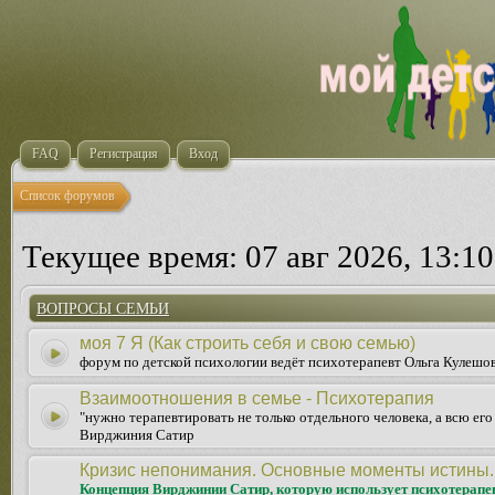
FAQ
Регистрация
Вход
Список форумов
Текущее время: 07 авг 2026, 13:10
ВОПРОСЫ СЕМЬИ
моя 7 Я (Как строить себя и свою семью)
форум по детской психологии ведёт психотерапевт Ольга Кулешо
Взаимоотношения в семье - Психотерапия
"нужно терапевтировать не только отдельного человека, а всю ег
Вирджиния Сатир
Кризис непонимания. Основные моменты истины.
Концепция Вирджинии Сатир, которую использует психотерапе