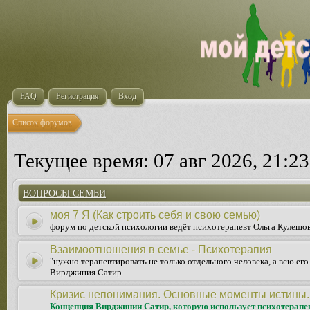
FAQ
Регистрация
Вход
Список форумов
Текущее время: 07 авг 2026, 21:23
ВОПРОСЫ СЕМЬИ
моя 7 Я (Как строить себя и свою семью)
форум по детской психологии ведёт психотерапевт Ольга Кулешо
Взаимоотношения в семье - Психотерапия
"нужно терапевтировать не только отдельного человека, а всю ег
Вирджиния Сатир
Кризис непонимания. Основные моменты истины.
Концепция Вирджинии Сатир, которую использует психотерапе