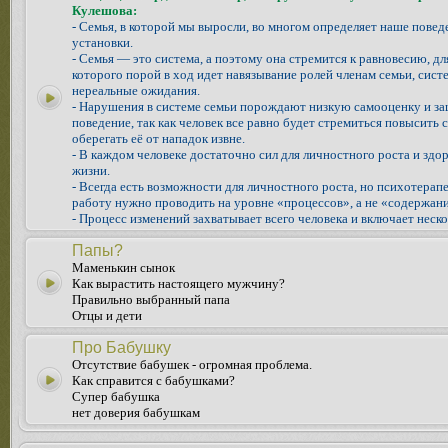
Кулешова:
- Семья, в которой мы выросли, во многом определяет наше повед
установки.
- Семья — это система, а поэтому она стремится к равновесию, д
которого порой в ход идет навязывание ролей членам семьи, систе
нереальные ожидания.
- Нарушения в системе семьи порождают низкую самооценку и з
поведение, так как человек все равно будет стремиться повысить 
оберегать её от нападок извне.
- В каждом человеке достаточно сил для личностного роста и здо
жизни.
- Всегда есть возможности для личностного роста, но психотера
работу нужно проводить на уровне «процессов», а не «содержани
- Процесс изменений захватывает всего человека и включает неско
Папы?
Маменькин сынок
Как вырастить настоящего мужчину?
Правильно выбранный папа
Отцы и дети
Про Бабушку
Отсутствие бабушек - огромная проблема.
Как справится с бабушками?
Супер бабушка
нет доверия бабушкам