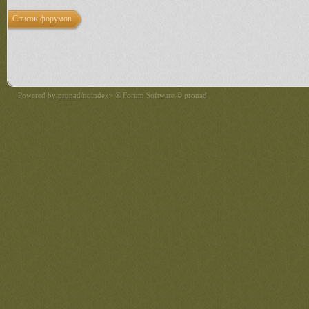
Список форумов
Powered by
pronad
/noindex> ® Forum Software © pronad