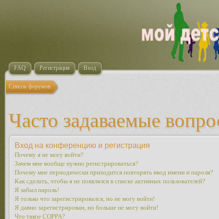
FAQ
Регистрация
Вход
Список форумов
Часто задаваемые вопр
Вход на конференцию и регистрация
Почему я не могу войти?
Зачем мне вообще нужно регистрироваться?
Почему мне периодически приходится повторять ввод имени и пароля?
Как сделать, чтобы я не появлялся в списке активных пользователей?
Я забыл пароль!
Я только что зарегистрировался, но не могу войти!
Я давно зарегистрирован, но больше не могу войти!
Что такое COPPA?