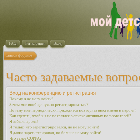
FAQ
Регистрация
Вход
Список форумов
Часто задаваемые вопр
Вход на конференцию и регистрация
Почему я не могу войти?
Зачем мне вообще нужно регистрироваться?
Почему мне периодически приходится повторять ввод имени и пароля?
Как сделать, чтобы я не появлялся в списке активных пользователей?
Я забыл пароль!
Я только что зарегистрировался, но не могу войти!
Я давно зарегистрирован, но больше не могу войти!
Что такое COPPA?