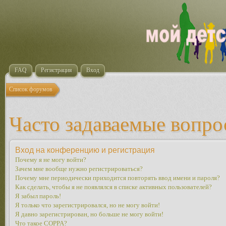
FAQ
Регистрация
Вход
Список форумов
Часто задаваемые вопр
Вход на конференцию и регистрация
Почему я не могу войти?
Зачем мне вообще нужно регистрироваться?
Почему мне периодически приходится повторять ввод имени и пароля?
Как сделать, чтобы я не появлялся в списке активных пользователей?
Я забыл пароль!
Я только что зарегистрировался, но не могу войти!
Я давно зарегистрирован, но больше не могу войти!
Что такое COPPA?