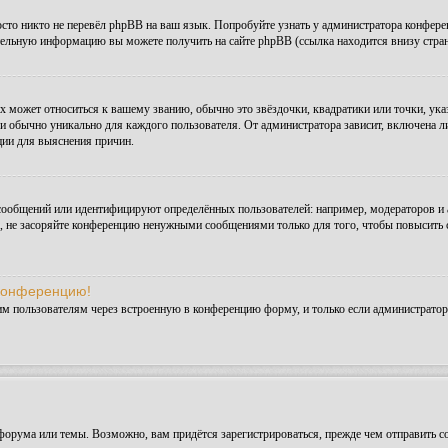
сто никто не перевёл phpBB на ваш язык. Попробуйте узнать у администратора конфере
ительную информацию вы можете получить на сайте phpBB (ссылка находится внизу стра
х может относиться к вашему званию, обычно это звёздочки, квадратики или точки, ука
и обычно уникально для каждого пользователя. От администратора зависит, включена ли 
ции для выяснения причин.
сообщений или идентифицируют определённых пользователей: например, модераторов и
а, не засоряйте конференцию ненужными сообщениями только для того, чтобы повысить 
 конференцию!
им пользователям через встроенную в конференцию форму, и только если администратор
орума или темы. Возможно, вам придётся зарегистрироваться, прежде чем отправить с