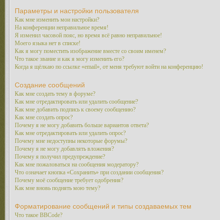
Параметры и настройки пользователя
Как мне изменить мои настройки?
На конференции неправильное время!
Я изменил часовой пояс, но время всё равно неправильное!
Моего языка нет в списке!
Как я могу поместить изображение вместе со своим именем?
Что такое звание и как я могу изменить его?
Когда я щёлкаю по ссылке «email», от меня требуют войти на конференцию!
Создание сообщений
Как мне создать тему в форуме?
Как мне отредактировать или удалить сообщение?
Как мне добавить подпись к своему сообщению?
Как мне создать опрос?
Почему я не могу добавить больше вариантов ответа?
Как мне отредактировать или удалить опрос?
Почему мне недоступны некоторые форумы?
Почему я не могу добавлять вложения?
Почему я получил предупреждение?
Как мне пожаловаться на сообщения модератору?
Что означает кнопка «Сохранить» при создании сообщения?
Почему моё сообщение требует одобрения?
Как мне вновь поднять мою тему?
Форматирование сообщений и типы создаваемых тем
Что такое BBCode?