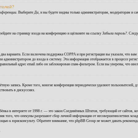
ателей?
онференции
. Выберите
Да
, и вы будете видны только администраторам, модераторам и с
ерейдите на страницу входа на конференцию и щёлкните на ссылку
Забыли пароль?
. След
ы два варианта. Если включена поддержка COPPA и при регистрации вы указали, что вам
ли администратором до входа в систему. Эта информация отображается в процессе регис
правильный адрес email либо он заблокирован спам-фильтром. Если вы уверены, что ввел
чётную запись. Кроме того, многие конференции периодически удаляют пользователей, 
ствовать в дискуссиях.
 ребёнка в интернете от 1998 г. — это закон Соединённых Штатов, требующий от сайтов,
ния того, что опекуны разрешают сбор личной информации от несовершеннолетних младше
мощью к юрисконсульту. Обратите внимание, что phpBB Group не может давать рекомен
.