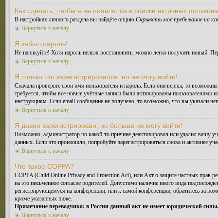
Как сделать, чтобы я не появлялся в списке активных пользов
В настройках личного раздела вы найдёте опцию
Скрывать моё пребывание на к
Вернуться к началу
Я забыл пароль!
Не паникуйте! Хотя пароль нельзя восстановить, можно легко получить новый. П
Вернуться к началу
Я только что зарегистрировался, но не могу войти!
Сначала проверьте свои имя пользователя и пароль. Если они верны, то возможн
требуется, чтобы все новые учётные записи были активированы пользователями и
инструкциям. Если email-сообщение не получено, то возможно, что вы указали не
Вернуться к началу
Я давно зарегистрирован, но больше не могу войти!
Возможно, администратор по какой-то причине деактивировал или удалил вашу у
данных. Если это произошло, попробуйте зарегистрироваться снова и активнее уча
Вернуться к началу
Что такое COPPA?
COPPA (Child Online Privacy and Protection Act), или Акт о защите частных прав
на это письменное согласие родителей. Допустимо наличие иного вида подтвержде
регистрирующемуся на конференции, или к самой конференции, обратитесь за по
кроме указанных ниже.
Примечание переводчика: в России данный акт не имеет юридической силы
Вернуться к началу