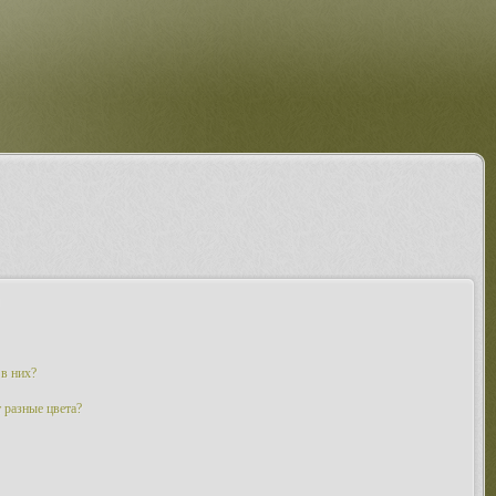
 в них?
 разные цвета?