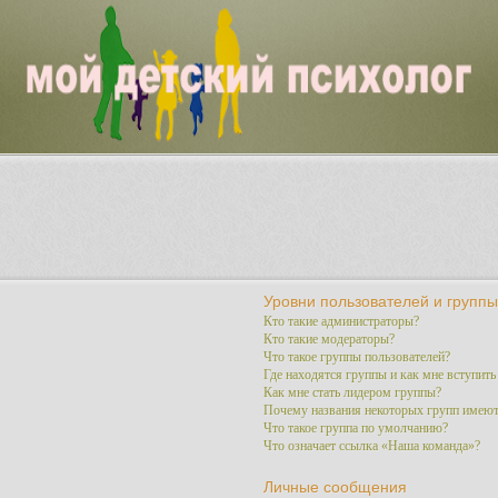
Уровни пользователей и группы
Кто такие администраторы?
Кто такие модераторы?
Что такое группы пользователей?
Где находятся группы и как мне вступить
Как мне стать лидером группы?
Почему названия некоторых групп имеют
Что такое группа по умолчанию?
Что означает ссылка «Наша команда»?
Личные сообщения