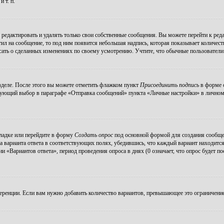
 т. п.
редактировать и удалять только свои собственные сообщения. Вы можете перейти к ре
тил на сообщение, то под ним появится небольшая надпись, которая показывает количеств
ать о сделанных изменениях по своему усмотрению. Учтите, что обычные пользователи н
зделе. После этого вы можете отметить флажком пункт
Присоединить подпись
в форме о
ующий выбор в параграфе «Отправка сообщений» пункта «Личные настройки» в личном р
ладке или перейдите в форму
Создать опрос
под основной формой для создания сообщени
а варианта ответа в соответствующих полях, убедившись, что каждый вариант находится
 «Вариантов ответа», период проведения опроса в днях (0 означает, что опрос будет п
еренции. Если вам нужно добавить количество вариантов, превышающее это ограничение