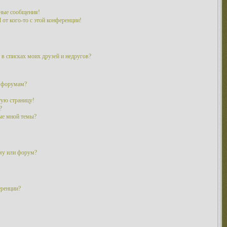
ные сообщения!
 от кого-то с этой конференции!
 в списках моих друзей и недругов?
и форумам?
тую страницу!
?
ые мной темы?
ему или форум?
еренции?