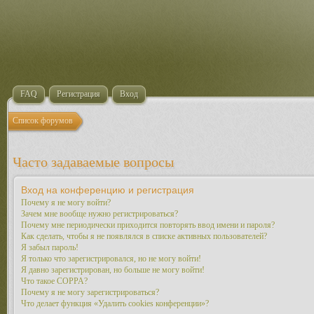
FAQ
Регистрация
Вход
Список форумов
Часто задаваемые вопросы
Вход на конференцию и регистрация
Почему я не могу войти?
Зачем мне вообще нужно регистрироваться?
Почему мне периодически приходится повторять ввод имени и пароля?
Как сделать, чтобы я не появлялся в списке активных пользователей?
Я забыл пароль!
Я только что зарегистрировался, но не могу войти!
Я давно зарегистрирован, но больше не могу войти!
Что такое COPPA?
Почему я не могу зарегистрироваться?
Что делает функция «Удалить cookies конференции»?