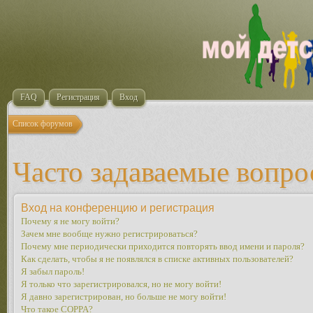
FAQ
Регистрация
Вход
Список форумов
Часто задаваемые вопр
Вход на конференцию и регистрация
Почему я не могу войти?
Зачем мне вообще нужно регистрироваться?
Почему мне периодически приходится повторять ввод имени и пароля?
Как сделать, чтобы я не появлялся в списке активных пользователей?
Я забыл пароль!
Я только что зарегистрировался, но не могу войти!
Я давно зарегистрирован, но больше не могу войти!
Что такое COPPA?