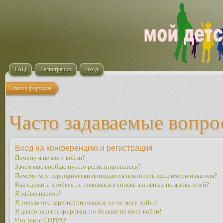
FAQ
Регистрация
Вход
Список форумов
Часто задаваемые вопр
Вход на конференцию и регистрация
Почему я не могу войти?
Зачем мне вообще нужно регистрироваться?
Почему мне периодически приходится повторять ввод имени и пароля?
Как сделать, чтобы я не появлялся в списке активных пользователей?
Я забыл пароль!
Я только что зарегистрировался, но не могу войти!
Я давно зарегистрирован, но больше не могу войти!
Что такое COPPA?