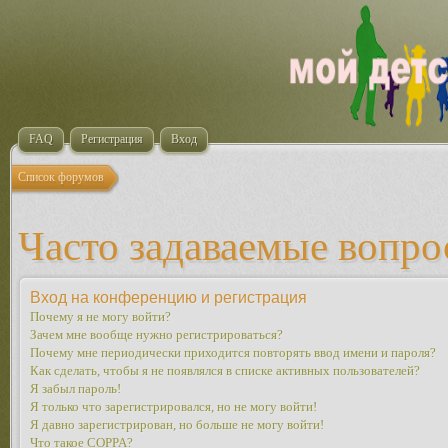
FAQ
Регистрация
Вход
Список форумов
Часто задаваемые вопр
Вход на конференцию и регистрация
Почему я не могу войти?
Зачем мне вообще нужно регистрироваться?
Почему мне периодически приходится повторять ввод имени и пароля?
Как сделать, чтобы я не появлялся в списке активных пользователей?
Я забыл пароль!
Я только что зарегистрировался, но не могу войти!
Я давно зарегистрирован, но больше не могу войти!
Что такое COPPA?