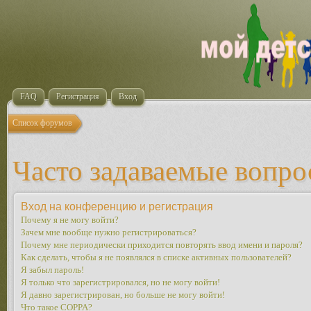
FAQ
Регистрация
Вход
Список форумов
Часто задаваемые вопр
Вход на конференцию и регистрация
Почему я не могу войти?
Зачем мне вообще нужно регистрироваться?
Почему мне периодически приходится повторять ввод имени и пароля?
Как сделать, чтобы я не появлялся в списке активных пользователей?
Я забыл пароль!
Я только что зарегистрировался, но не могу войти!
Я давно зарегистрирован, но больше не могу войти!
Что такое COPPA?