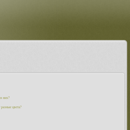
 в них?
 разные цвета?