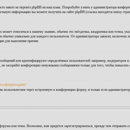
сто никто не перевёл phpBB на ваш язык. Попробуйте узнать у администратора конфере
ительную информацию вы можете получить на сайте phpBB (ссылка находится внизу стра
х может относиться к вашему званию, обычно это звёздочки, квадратики или точки, ука
и обычно уникально для каждого пользователя. От администратора зависит, включена ли 
ции для выяснения причин.
сообщений или идентифицируют определённых пользователей: например, модераторов и
а, не засоряйте конференцию ненужными сообщениями только для того, чтобы повысить 
 конференцию!
им пользователям через встроенную в конференцию форму, и только если администратор
орума или темы. Возможно, вам придётся зарегистрироваться, прежде чем отправить с