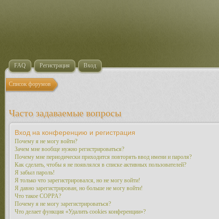
FAQ
Регистрация
Вход
Список форумов
Часто задаваемые вопросы
Вход на конференцию и регистрация
Почему я не могу войти?
Зачем мне вообще нужно регистрироваться?
Почему мне периодически приходится повторять ввод имени и пароля?
Как сделать, чтобы я не появлялся в списке активных пользователей?
Я забыл пароль!
Я только что зарегистрировался, но не могу войти!
Я давно зарегистрирован, но больше не могу войти!
Что такое COPPA?
Почему я не могу зарегистрироваться?
Что делает функция «Удалить cookies конференции»?