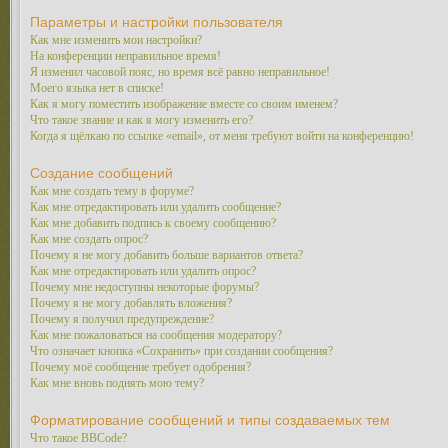
Параметры и настройки пользователя
Как мне изменить мои настройки?
На конференции неправильное время!
Я изменил часовой пояс, но время всё равно неправильное!
Моего языка нет в списке!
Как я могу поместить изображение вместе со своим именем?
Что такое звание и как я могу изменить его?
Когда я щёлкаю по ссылке «email», от меня требуют войти на конференцию!
Создание сообщений
Как мне создать тему в форуме?
Как мне отредактировать или удалить сообщение?
Как мне добавить подпись к своему сообщению?
Как мне создать опрос?
Почему я не могу добавить больше вариантов ответа?
Как мне отредактировать или удалить опрос?
Почему мне недоступны некоторые форумы?
Почему я не могу добавлять вложения?
Почему я получил предупреждение?
Как мне пожаловаться на сообщения модератору?
Что означает кнопка «Сохранить» при создании сообщения?
Почему моё сообщение требует одобрения?
Как мне вновь поднять мою тему?
Форматирование сообщений и типы создаваемых тем
Что такое BBCode?