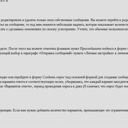
 т. п.
редактировать и удалять только свои собственные сообщения. Вы можете перейти к ре
тил на сообщение, то под ним появится небольшая надпись, которая показывает количеств
ать о сделанных изменениях по своему усмотрению. Учтите, что обычные пользователи н
зделе. После этого вы можете отметить флажком пункт
Присоединить подпись
в форме о
ующий выбор в параграфе «Отправка сообщений» пункта «Личные настройки» в личном р
ладке или перейдите в форму
Создать опрос
под основной формой для создания сообщени
а варианта ответа в соответствующих полях, убедившись, что каждый вариант находится
 «Вариантов ответа», период проведения опроса в днях (0 означает, что опрос будет п
еренции. Если вам нужно добавить количество вариантов, превышающее это ограничение