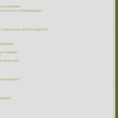
ные сообщения!
 от кого-то с этой конференции!
 в списках моих друзей и недругов?
и форумам?
тую страницу!
?
ые мной темы?
ему или форум?
еренции?