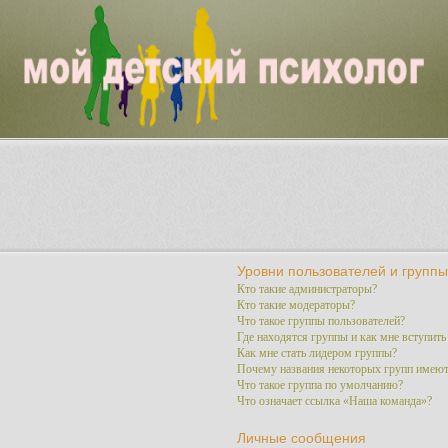
Уровни пользователей и группы
Кто такие администраторы?
Кто такие модераторы?
Что такое группы пользователей?
Где находятся группы и как мне вступить
Как мне стать лидером группы?
Почему названия некоторых групп имеют
Что такое группа по умолчанию?
Что означает ссылка «Наша команда»?
Личные сообщения