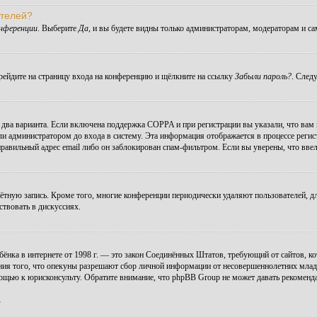
ателей?
онференции
. Выберите
Да
, и вы будете видны только администраторам, модераторам и с
ерейдите на страницу входа на конференцию и щёлкните на ссылку
Забыли пароль?
. След
ы два варианта. Если включена поддержка COPPA и при регистрации вы указали, что вам
ли администратором до входа в систему. Эта информация отображается в процессе регис
правильный адрес email либо он заблокирован спам-фильтром. Если вы уверены, что ввел
чётную запись. Кроме того, многие конференции периодически удаляют пользователей, 
ствовать в дискуссиях.
 ребёнка в интернете от 1998 г. — это закон Соединённых Штатов, требующий от сайтов,
ния того, что опекуны разрешают сбор личной информации от несовершеннолетних младше
мощью к юрисконсульту. Обратите внимание, что phpBB Group не может давать рекомен
.