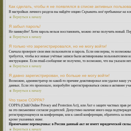
Как сделать, чтобы я не появлялся в списке активных пользов
В настройках личного раздела вы найдёте опцию
Скрывать моё пребывание на к
Вернуться к началу
Я забыл пароль!
Не паникуйте! Хотя пароль нельзя восстановить, можно легко получить новый. П
Вернуться к началу
Я только что зарегистрировался, но не могу войти!
Сначала проверьте свои имя пользователя и пароль. Если они верны, то возможн
требуется, чтобы все новые учётные записи были активированы пользователями и
инструкциям. Если email-сообщение не получено, то возможно, что вы указали не
Вернуться к началу
Я давно зарегистрирован, но больше не могу войти!
Возможно, администратор по какой-то причине деактивировал или удалил вашу у
данных. Если это произошло, попробуйте зарегистрироваться снова и активнее уча
Вернуться к началу
Что такое COPPA?
COPPA (Child Online Privacy and Protection Act), или Акт о защите частных прав
на это письменное согласие родителей. Допустимо наличие иного вида подтвержде
регистрирующемуся на конференции, или к самой конференции, обратитесь за по
кроме указанных ниже.
Примечание переводчика: в России данный акт не имеет юридической силы
Вернуться к началу