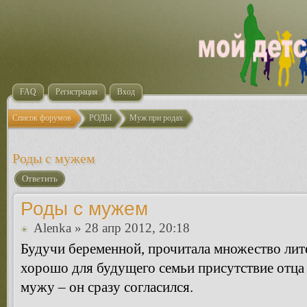
FAQ
Регистрация
Вход
Список форумов
РОДЫ
Муж при родах
Роды с мужем
Ответить
Роды с мужем
Alenka
» 28 апр 2012, 20:18
Будучи беременной, прочитала множество лите
хорошо для будущего семьи присутствие отца
мужу – он сразу согласился.