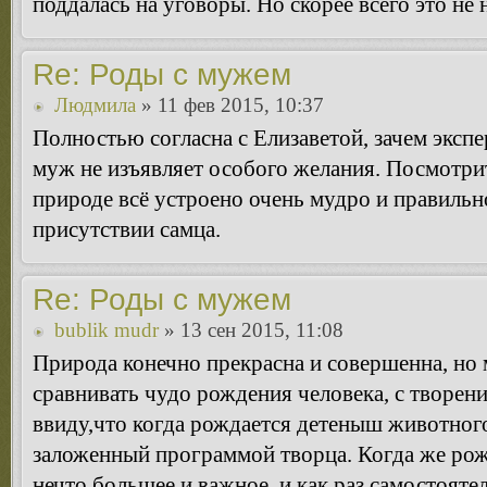
поддалась на уговоры. Но скорее всего это не 
Re: Роды с мужем
Людмила
» 11 фев 2015, 10:37
Полностью согласна с Елизаветой, зачем эксп
муж не изъявляет особого желания. Посмотрит
природе всё устроено очень мудро и правильно
присутствии самца.
Re: Роды с мужем
bublik mudr
» 13 сен 2015, 11:08
Природа конечно прекрасна и совершенна, но 
сравнивать чудо рождения человека, с творен
ввиду,что когда рождается детеныш животног
заложенный программой творца. Когда же рож
нечто большее и важное, и как раз самостоят