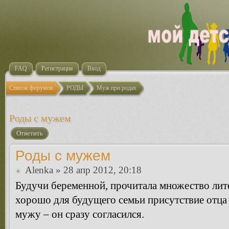
FAQ
Регистрация
Вход
Список форумов
РОДЫ
Муж при родах
Роды с мужем
Ответить
Роды с мужем
Alenka
» 28 апр 2012, 20:18
Будучи беременной, прочитала множество лите
хорошо для будущего семьи присутствие отца
мужу – он сразу согласился.