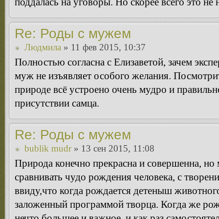
поддалась на уговоры. Но скорее всего это не 
Re: Роды с мужем
Людмила
» 11 фев 2015, 10:37
Полностью согласна с Елизаветой, зачем эксп
муж не изъявляет особого желания. Посмотрит
природе всё устроено очень мудро и правильно
присутствии самца.
Re: Роды с мужем
bublik mudr
» 13 сен 2015, 11:08
Природа конечно прекрасна и совершенна, но 
сравнивать чудо рождения человека, с творен
ввиду,что когда рождается детеныш животног
заложенный программой творца. Когда же рож
нечто большее и важное, и как раз самостоят