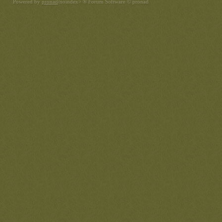
Powered by
pronad
/noindex> ® Forum Software © pronad