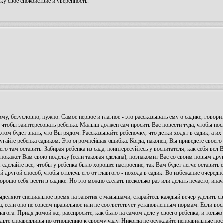
нку своё спокойствие и уверенность.
му, безусловно, нужно. Самое первое и главное - это рассказывать ему о садике, говорит
се, чтобы заинтересовать ребенка. Малыш должен сам просить Вас повести туда, чтобы по
этом будет знать, что Вы рядом. Рассказывайте ребеночку, что детки ходят в садик, а их
 пугайте ребенка садиком. Это огромнейшая ошибка. Когда, наконец, Вы приведете своего
его там оставить. Забирая ребенка из сада, поинтересуйтесь у воспитателя, как себя вел
 покажет Вам свою поделку (если таковая сделана), познакомит Вас со своим новым друг
сделайте все, чтобы у ребенка было хорошее настроение, так Вам будет легче оставить ег
другой способ, чтобы отвлечь его от главного - похода в садик. Во избежание очеред
орошо себя вести в садике. Но это можно сделать несколько раз или делать нечасто, ина
выделяют специальное время на занятия с малышами, старайтесь каждый вечер уделить с
, если оно не совсем правильное или не соответствует установленным нормам. Если вос
гога. Придя домой же, расспросите, как было на самом деле у своего ребенка, и только
Будьте справедливы по отношению к своему чаду. Никогда не осуждайте неправильные пос