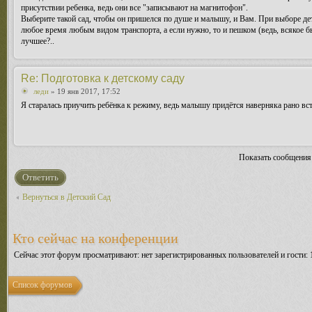
присутствии ребенка, ведь они все "записывают на магнитофон".
Выберите такой сад, чтобы он пришелся по душе и малышу, и Вам. При выборе де
любое время любым видом транспорта, а если нужно, то и пешком (ведь, всякое бы
лучшее?..
Re: Подготовка к детскому саду
леди
» 19 янв 2017, 17:52
Я старалась приучить ребёнка к режиму, ведь малышу придётся наверняка рано вста
Показать сообщения
Ответить
Вернуться в Детский Сад
Кто сейчас на конференции
Сейчас этот форум просматривают: нет зарегистрированных пользователей и гости: 
Список форумов