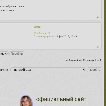
ти добраться туда в
ям все самое
леди
Сообщения:
2
Зарегистрирован:
18 фев 2015, 18:49
Сообщений: 4 • Страница
1
из
1
ерейти: