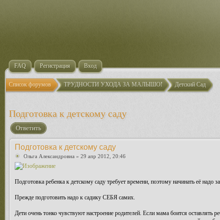
FAQ
Регистрация
Вход
Список форумов
ТРУДНОСТИ УХОДА ЗА МАЛЫШОМ
Детский Сад
Подготовка к детскому саду
Ответить
Подготовка к детскому саду
Ольга Александровна
» 29 апр 2012, 20:46
Подготовка ребенка к детскому саду требует времени, поэтому начинать её надо з
Прежде подготовить надо к садику СЕБЯ самих.
Дети очень тонко чувствуют настроение родителей. Если мама боится оставлять реб