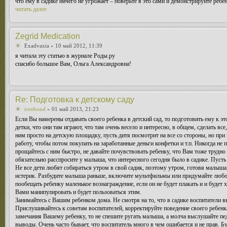
что ему в садике ничего не угрожает – поверьте в это сами и демонстрируйте ребе
читать далее
Zegrid Medication
Exadvaxia
» 10 май 2012, 11:39
я читала эту статью в журнале Роды.ру
спасибо большое Вам, Ольга Александровна!
Re: Подготовка к детскому саду
irenbond
» 01 май 2013, 21:23
Если Вы намерены отдавать своего ребенка в детский сад, то подготовить ему к это
детки, что они там играют, что там очень весело и интересно, в общем, сделать в
ним просто на детскую площадку, пусть дитя посмотрит на все со стороны, но при 
работу, чтобы потом покупать на заработанные деньги конфетки и т.п. Никогда не
прощайтесь с ним быстро, не давайте почувствовать ребенку, что Вам тоже трудно 
обязательно расспросите у малыша, что интересного сегодня было в садике. Пусть
Не все дети любят собираться утром в свой садик, поэтому утром, готовя малыша, 
истерик. Разбудите малыша раньше, включите мультфильмы или придумайте любой 
пообещать ребенку маленькое вознаграждение, если он не будет плакать и и будет х
Вами манипулировать и будет пользоваться этим.
Занимайтесь с Вашим ребенком дома. Не смотря на то, что в садике воспитатели 
Прислушивайтесь к советам воспитателей, корректируйте поведение своего ребенка
замечания Вашему ребенку, то не спешите ругать малыша, а молча выслушайте педа
выводы. Очень часто бывает, что воспитатель много в чем ошибается и не прав. 