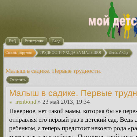
FAQ
Регистрация
Вход
Список форумов
ТРУДНОСТИ УХОДА ЗА МАЛЫШОМ
Детский Сад
Малыш в садике. Первые трудности.
Ответить
Малыш в садике. Первые трудн
irenbond
» 23 май 2013, 19:34
Наверное, нет такой мамы, которая бы не пере
отправляя его первый раз в детский сад. Ведь 
ребенком, а теперь предстоит некоего рода «ра
мамы, так и для ребенка. Помнится свой опыт 