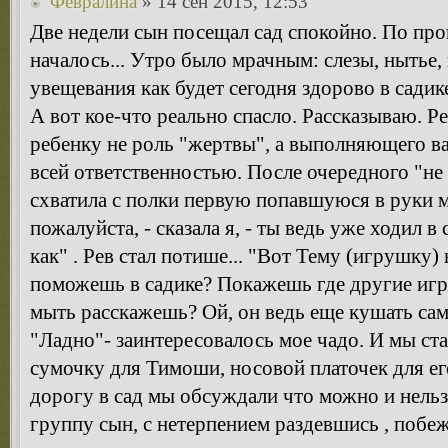
Февралина
» 14 сен 2015, 12:53
Две недели сын посещал сад спокойно. По пр
началось... Утро было мрачным: слезы, нытье,
увещевания как будет сегодня здорово в садик
А вот кое-что реально спасло. Рассказываю. Р
ребенку не роль "жертвы", а выполняющего в
всей ответственностью. После очередного "не 
схватила с полки первую попавшуюся в руки 
пожалуйста, - сказала я, - ты ведь уже ходил в 
как" . Рев стал потише... "Вот Тему (игрушку)
поможешь в садике? Покажешь где другие игр
мыть расскажешь? Ой, он ведь еще кушать сам
"Ладно"- заинтересовалось мое чадо. И мы ст
сумочку для Тимоши, носовой платочек для ег
дорогу в сад мы обсуждали что можно и нельз
группу сын, с нетерпением раздевшись , побе