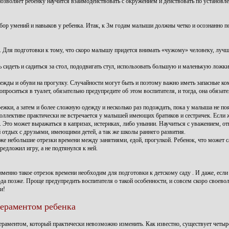
 позволяет ребенку научится взаимодействовать с окружением и действовать по установ
ор умений и навыков у ребенка. Итак, к 3м годам малыши должны четко и осознанно п
я. Для подготовки к тому, что скоро малышу придется внимать «чужому» человеку, лучш
 сидеть и садиться за стол, пододвигать стул, использовать большую и маленькую ложки
 одежды и обуви на прогулку. Случайности могут быть и поэтому важно иметь запасные к
проситься в туалет, обязательно предупредите об этом воспитателя, и тогда, она обязат
режки, а затем и более сложную одежду и несколько раз подождать, пока у малыша не по
коллективе практически не встречается у малышей имеющих братиков и сестричек. Если 
 Это может выражаться в капризах, истериках, либо унынии. Научиться с уважением, от
 отдых с друзьями, имеющими детей, а так же школы раннего развития.
к же небольшие отрезки времени между занятиями, едой, прогулкой. Ребенок, что может с
редложил игру, а не подтянулся к ней.
енно такое отрезок времени необходим для подготовки к детскому саду . И даже, если 
года позже. Проще предупредить воспитателя о такой особенности, и совсем скоро своевол
и!
пераментом ребенка
аментом, который практически невозможно изменить. Как известно, существует четыр