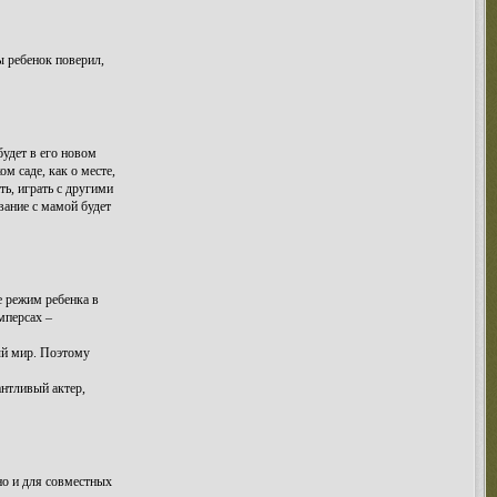
ы ребенок поверил,
будет в его новом
м саде, как о месте,
ть, играть с другими
вание с мамой будет
е режим ребенка в
мперсах –
ый мир. Поэтому
антливый актер,
но и для совместных