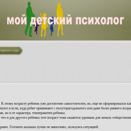
первого года
 К этому возрасту ребенок уже достаточно самостоятелен, но, еще не сформировался ка
уют и ясли, куда ребят принимают с полуторагодовалого или даже более раннего возраст
я, но и от характера, темперамента ребенка.
ит, что и для другого ребенка этот возраст тоже окажется удачным для начала «обществен
аранее. Готовить малыша лучше не навязчиво, пользуясь ситуацией.