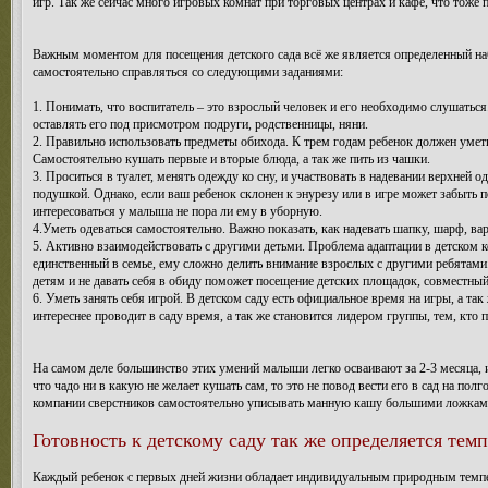
игр. Так же сейчас много игровых комнат при торговых центрах и кафе, что тоже
Важным моментом для посещения детского сада всё же является определенный наб
самостоятельно справляться со следующими заданиями:
1. Понимать, что воспитатель – это взрослый человек и его необходимо слушатьс
оставлять его под присмотром подруги, родственницы, няни.
2. Правильно использовать предметы обихода. К трем годам ребенок должен уметь
Самостоятельно кушать первые и вторые блюда, а так же пить из чашки.
3. Проситься в туалет, менять одежду ко сну, и участвовать в надевании верхней
подушкой. Однако, если ваш ребенок склонен к энурезу или в игре может забыть по
интересоваться у малыша не пора ли ему в уборную.
4.Уметь одеваться самостоятельно. Важно показать, как надевать шапку, шарф, ва
5. Активно взаимодействовать с другими детьми. Проблема адаптации в детском 
единственный в семье, ему сложно делить внимание взрослых с другими ребятами.
детям и не давать себя в обиду поможет посещение детских площадок, совместный
6. Уметь занять себя игрой. В детском саду есть официальное время на игры, а та
интереснее проводит в саду время, а так же становится лидером группы, тем, кто п
На самом деле большинство этих умений малыши легко осваивают за 2-3 месяца, им
что чадо ни в какую не желает кушать сам, то это не повод вести его в сад на пол
компании сверстников самостоятельно уписывать манную кашу большими ложкам
Готовность к детскому саду так же определяется тем
Каждый ребенок с первых дней жизни обладает индивидуальным природным темпер