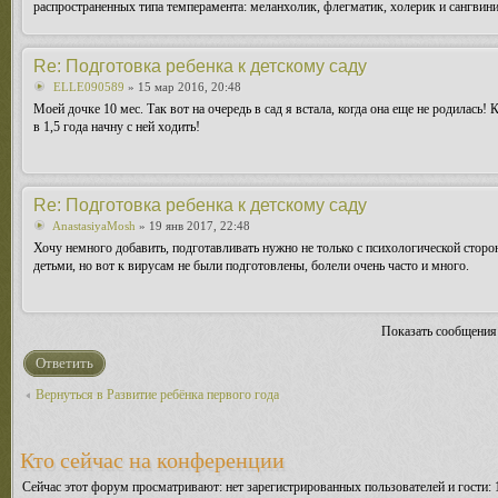
распространенных типа темперамента: меланхолик, флегматик, холерик и сангви
Re: Подготовка ребенка к детскому саду
ELLE090589
» 15 мар 2016, 20:48
Моей дочке 10 мес. Так вот на очередь в сад я встала, когда она еще не родилась! 
в 1,5 года начну с ней ходить!
Re: Подготовка ребенка к детскому саду
AnastasiyaMosh
» 19 янв 2017, 22:48
Хочу немного добавить, подготавливать нужно не только с психологической сторо
детьми, но вот к вирусам не были подготовлены, болели очень часто и много.
Показать сообщения
Ответить
Вернуться в Развитие ребёнка первого года
Кто сейчас на конференции
Сейчас этот форум просматривают: нет зарегистрированных пользователей и гости: 