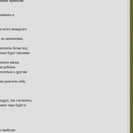
ленным правилам.
онимать и
е всего ненадолго
 по назначению.
омплекты белья под
ельно будет тихонько
явится навык.
же ребенок
носиться к другим
ам развлечь себя,
вдруг, так случилось,
ьное чадо будет в
е наиболее