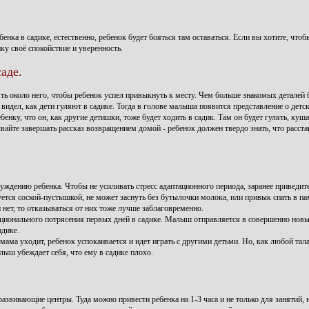
енка в садике, естественно, ребенок будет бояться там оставаться. Если вы хотите, чтоб
нку своё спокойствие и уверенность.
аде.
ь около него, чтобы ребенок успел привыкнуть к месту. Чем больше знакомых деталей 
идел, как дети гуляют в садике. Тогда в голове малыша появится представление о детско
бенку, что он, как другие детишки, тоже будет ходить в садик. Там он будет гулять, куша
вайте завершать рассказ возвращением домой - ребенок должен твердо знать, что расста
буждению ребенка. Чтобы не усиливать стресс адаптационного периода, заранее приведит
уется соской-пустышкой, не может заснуть без бутылочки молока, или привык спать в па
 нет, то отказываться от них тоже лучше заблаговременно.
моционального потрясения первых дней в садике. Малыш отправляется в совершенно нов
адике.
мама уходит, ребенок успокаивается и идет играть с другими детьми. Но, как любой тал
лыш убеждает себя, что ему в садике плохо.
азвивающие центры. Туда можно привести ребенка на 1-3 часа и не только для занятий, 