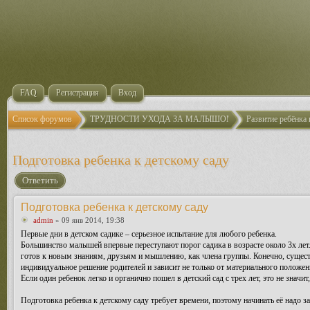
FAQ
Регистрация
Вход
Список форумов
ТРУДНОСТИ УХОДА ЗА МАЛЫШОМ
Развитие ребёнка 
Подготовка ребенка к детскому саду
Ответить
Подготовка ребенка к детскому саду
admin
» 09 янв 2014, 19:38
Первые дни в детском садике – серьезное испытание для любого ребенка.
Большинство малышей впервые переступают порог садика в возрасте около 3х лет.
готов к новым знаниям, друзьям и мышлению, как члена группы. Конечно, существ
индивидуальное решение родителей и зависит не только от материального положени
Если один ребенок легко и органично пошел в детский сад с трех лет, это не знач
Подготовка ребенка к детскому саду требует времени, поэтому начинать её надо з