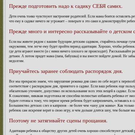
Прежде подготовить надо к садику СЕБЯ самих.
Дети очень тонко чувствуют настроение родителей. Если мама боится оставлять реб
что ему в садике ничего не угрожает – поверьте в это сами и демонстрируйте ребе
Прежде много и интересно рассказывайте о детском с
Если вы живете рядом с вашим будущим детским садиком, старайтесь почаще гулят
окружении, тем легче ему будет пройти период адаптации. Хорошо, чтобы ребенок в
где дети играют вместе (и с ними ничего плохого не происходит). Рассказывайте ре
детьми. А потом придет мама (папа, бабушка) и вы вместе пойдете домой. Не забы
недолгим.
Приучайтесь заранее соблюдать распорядок дня.
Все мы прекрасно знаем, что нарушение режима дня само по себе ведет к перевоз
соответствие с распорядком дня, принятого в садике. Если ваш ребенок еще польз
обязательно уточните, допустимо ли использование всех этих вещей в садике. Если
К сожалению, никакая подготовка не способна полностью избавить ребенка от э
будьте готовы к тому, что первое время ребенок будет капризничать, оставаясь в с
Большинство детских слез и капризов - не более чем «шоу для мамы». Как только 
ребенок сам искренне верит в свою игру, и чем дольше длится шоу, тем больше ма
Поэтому не затягивайте сцены прощания.
Адаптации ребенка к обществу других детей очень хорошо способствуют детский р