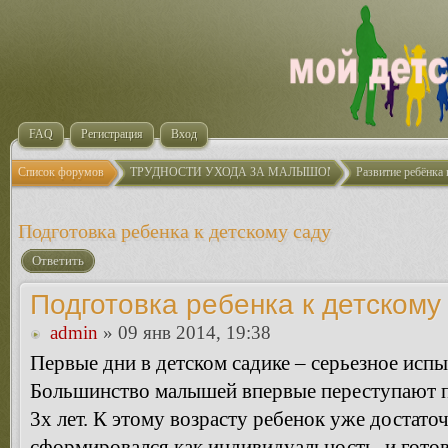
FAQ
Регистрация
Вход
Список форумов
ТРУДНОСТИ УХОДА ЗА МАЛЫШОМ
Развитие ребёнка 
Подготовка ребенка к детскому саду
Ответить
Подготовка ребенка к детскому
admin
» 09 янв 2014, 19:38
Первые дни в детском садике – серьезное испы
Большинство малышей впервые переступают по
3х лет. К этому возрасту ребенок уже достаточ
сформировался как индивидуальность, и готов