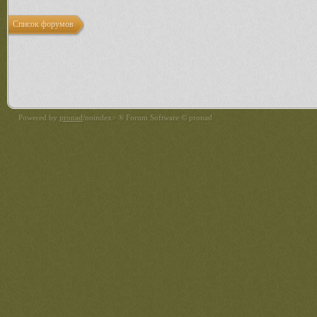
Список форумов
Powered by
pronad
/noindex> ® Forum Software © pronad