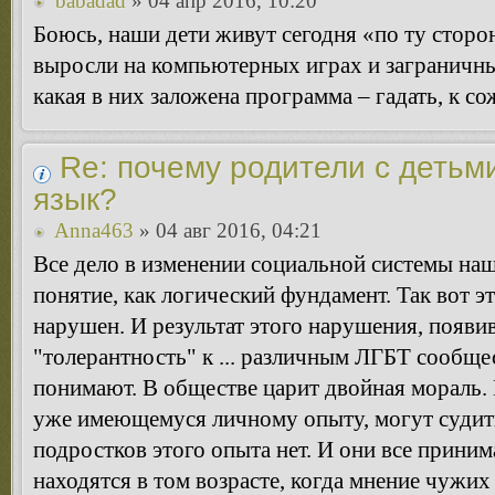
babadad
» 04 апр 2016, 10:20
Боюсь, наши дети живут сегодня «по ту сторон
выросли на компьютерных играх и заграничны
какая в них заложена программа – гадать, к с
Re: почему родители с детьм
язык?
Anna463
» 04 авг 2016, 04:21
Все дело в изменении социальной системы наш
понятие, как логический фундамент. Так вот 
нарушен. И результат этого нарушения, появи
"толерантность" к ... различным ЛГБТ сообще
понимают. В обществе царит двойная мораль. 
уже имеющемуся личному опыту, могут судить
подростков этого опыта нет. И они все прини
находятся в том возрасте, когда мнение чужих