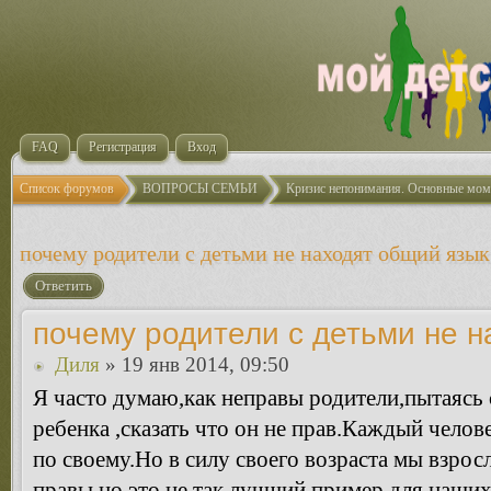
FAQ
Регистрация
Вход
Список форумов
ВОПРОСЫ СЕМЬИ
Кризис непонимания. Основные мом
почему родители с детьми не находят общий язык
Ответить
почему родители с детьми не 
Диля
» 19 янв 2014, 09:50
Я часто думаю,как неправы родители,пытаясь 
ребенка ,сказать что он не прав.Каждый челов
по своему.Но в силу своего возраста мы взрос
правы,но это не так,лучший пример для наших