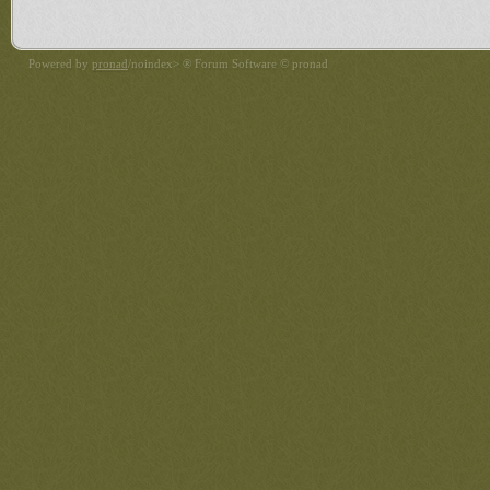
Powered by
pronad
/noindex> ® Forum Software © pronad