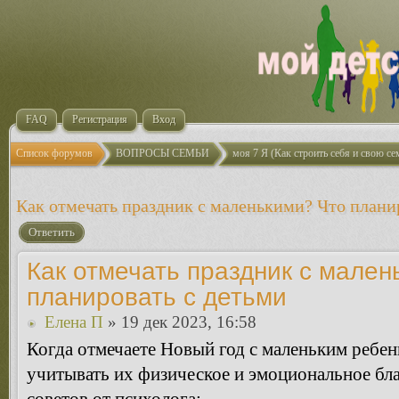
FAQ
Регистрация
Вход
Список форумов
ВОПРОСЫ СЕМЬИ
моя 7 Я (Как строить себя и свою с
Как отмечать праздник с маленькими? Что плани
Ответить
Как отмечать праздник с мален
планировать с детьми
Елена П
» 19 дек 2023, 16:58
Когда отмечаете Новый год с маленьким ребенк
учитывать их физическое и эмоциональное бл