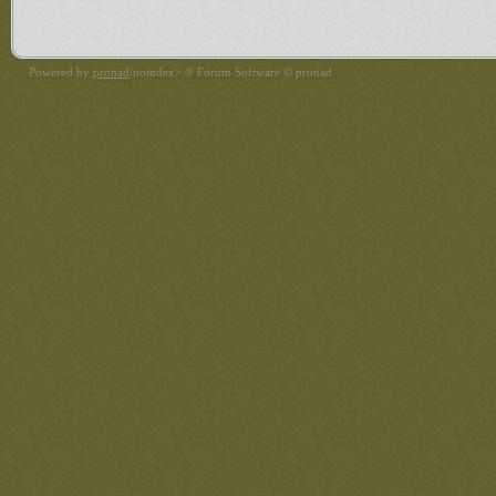
Powered by
pronad
/noindex> ® Forum Software © pronad