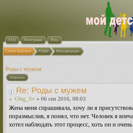
FAQ
Регистрация
Вход
Список форумов
РОДЫ
Муж при родах
Роды с мужем
Ответить
Re: Роды с мужем
Oleg_Sv
» 06 сен 2016, 08:03
Жена меня спрашивала, хочу ли я присутствова
поразмыслив, я понял, что нет. Человек я впеч
хотел наблюдать этот процесс, хоть он и очен