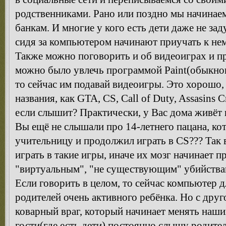
родственниками. Рано или поздно мы начинаем
банкам. И многие у кого есть дети даже не за
сидя за компьютером начинают приучать к нем
Также можно поговорить и об видеоиграх и п
можно было увлечь программой Paint(обыкнов
то сейчас им подавай видеоигры. Это хорошо,
названия, как GTA, CS, Call of Duty, Assasins 
если слышит? Практически, у Вас дома живёт
Вы ещё не слышали про 14-летнего пацана, к
учительницу и продолжил играть в CS??? Так в
играть в такие игры, иначе их мозг начинает п
"виртуальным", "не существующим" убийства
Если говорить в целом, то сейчас компьютер дл
родителей очень активного ребёнка. Но с дру
коварный враг, который начинает менять наши
гости(где есть дети) постоянно слышу родител