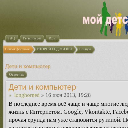
FAQ
Регистрация
Вход
Список форумов
ВТОРОЙ ГОД ЖИЗНИ
Социум
Дети и компьютер
Ответить
Дети и компьютер
longhorned
» 16 июн 2013, 19:28
В последнее время всё чаще и чаще многие л
жизнь с Интернетом. Google, Vkontakte, Facebo
прочая ерунда нам уже становится рутиной. 
в социальные сети и переписываемся со своим