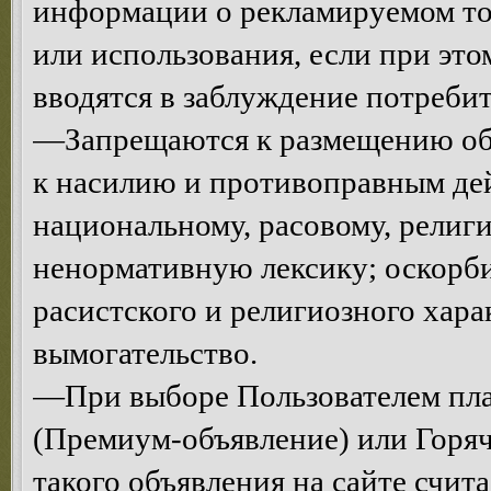
информации о рекламируемом тов
или использования, если при эт
вводятся в заблуждение потреби
—Запрещаются к размещению объ
к насилию и противоправным де
национальному, расовому, религ
ненормативную лексику; оскорби
расистского и религиозного хар
вымогательство.
—При выборе Пользователем пла
(Премиум-объявление) или Горяч
такого объявления на сайте счи