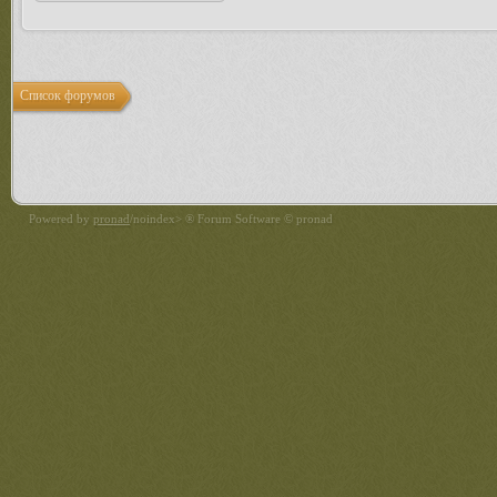
Список форумов
Powered by
pronad
/noindex> ® Forum Software © pronad