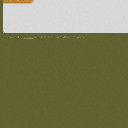
Powered by
pronad
/noindex> ® Forum Software © pronad