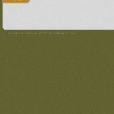
Powered by
pronad
/noindex> ® Forum Software © pronad