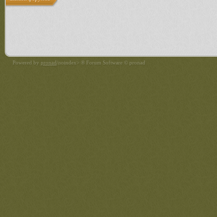
Powered by
pronad
/noindex> ® Forum Software © pronad