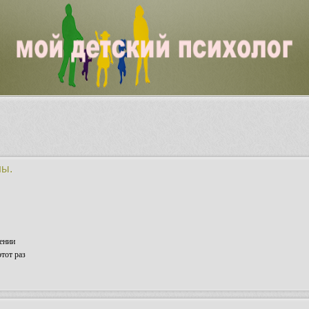
ны.
ении
тот раз