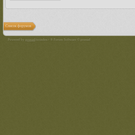
Список форумов
Powered by
pronad
/noindex> ® Forum Software © pronad