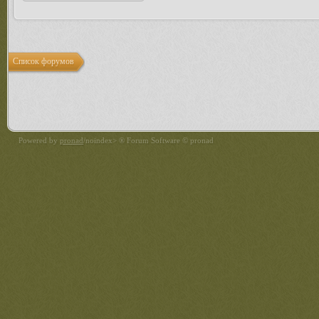
Список форумов
Powered by
pronad
/noindex> ® Forum Software © pronad