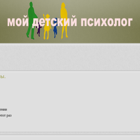
ны.
ении
тот раз