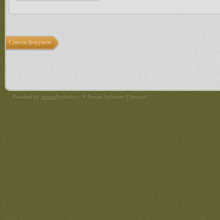
Список форумов
Powered by
pronad
/noindex> ® Forum Software © pronad