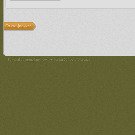
Список форумов
Powered by
pronad
/noindex> ® Forum Software © pronad