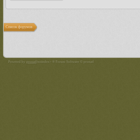
Список форумов
Powered by
pronad
/noindex> ® Forum Software © pronad