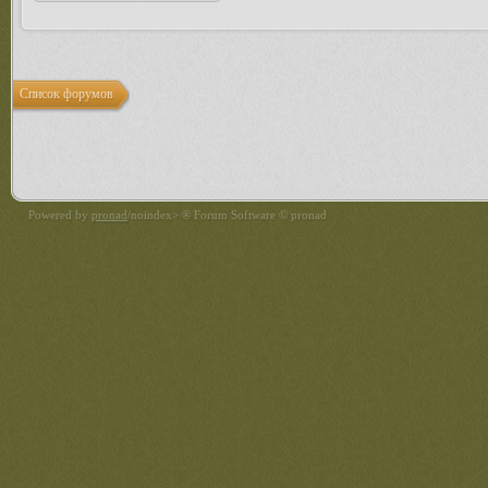
Список форумов
Powered by
pronad
/noindex> ® Forum Software © pronad