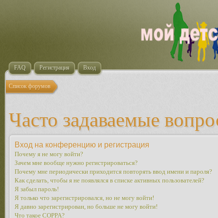
FAQ
Регистрация
Вход
Список форумов
Часто задаваемые вопр
Вход на конференцию и регистрация
Почему я не могу войти?
Зачем мне вообще нужно регистрироваться?
Почему мне периодически приходится повторять ввод имени и пароля?
Как сделать, чтобы я не появлялся в списке активных пользователей?
Я забыл пароль!
Я только что зарегистрировался, но не могу войти!
Я давно зарегистрирован, но больше не могу войти!
Что такое COPPA?