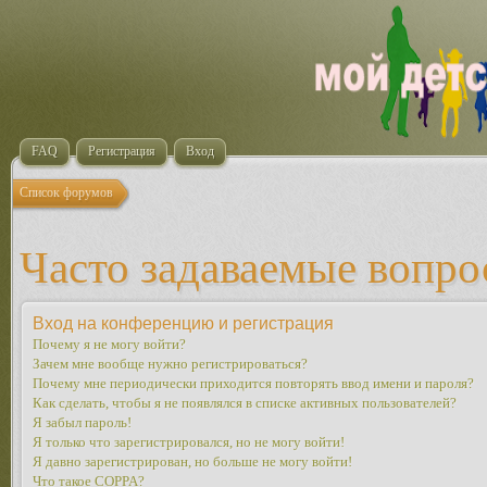
FAQ
Регистрация
Вход
Список форумов
Часто задаваемые вопр
Вход на конференцию и регистрация
Почему я не могу войти?
Зачем мне вообще нужно регистрироваться?
Почему мне периодически приходится повторять ввод имени и пароля?
Как сделать, чтобы я не появлялся в списке активных пользователей?
Я забыл пароль!
Я только что зарегистрировался, но не могу войти!
Я давно зарегистрирован, но больше не могу войти!
Что такое COPPA?